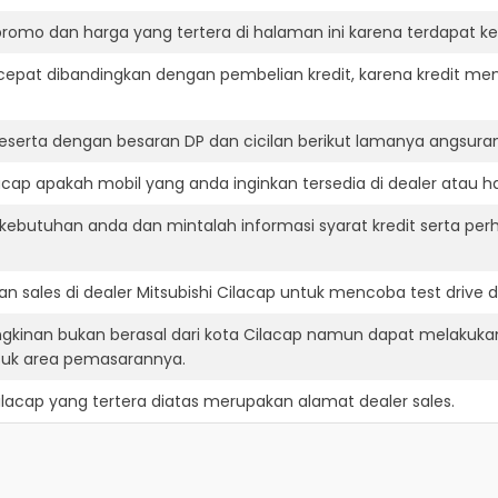
romo dan harga yang tertera di halaman ini karena terdapat 
cepat dibandingkan dengan pembelian kredit, karena kredit mem
eserta dengan besaran DP dan cicilan berikut lamanya angsuran
acap apakah mobil yang anda inginkan tersedia di dealer atau ha
ebutuhan anda dan mintalah informasi syarat kredit serta perh
 sales di dealer Mitsubishi Cilacap untuk mencoba test driv
ngkinan bukan berasal dari kota Cilacap namun dapat melakukan
suk area pemasarannya.
ilacap
yang tertera diatas merupakan alamat dealer sales.