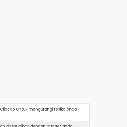
 Cilacap
untuk mengurangi resiko anda
lah disesuaikan dengan budget anda.