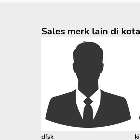
Sales merk lain di kot
dfsk
k