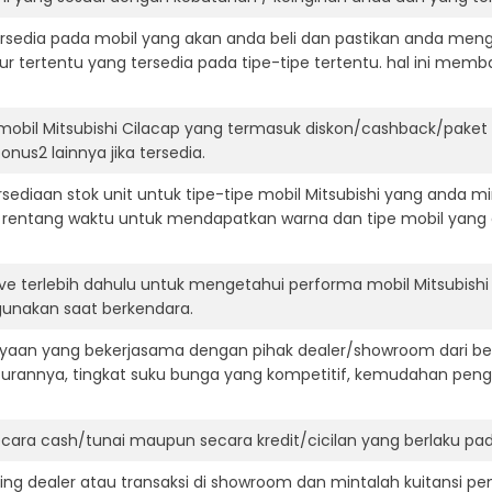
ersedia pada mobil yang akan anda beli dan pastikan anda mengert
ur tertentu yang tersedia pada tipe-tipe tertentu. hal ini m
mobil Mitsubishi Cilacap yang termasuk diskon/cashback/paket
onus2 lainnya jika tersedia.
diaan stok unit untuk tipe-tipe mobil Mitsubishi yang anda mi
 rentang waktu untuk mendapatkan warna dan tipe mobil yang
ve terlebih dahulu untuk mengetahui performa mobil Mitsubishi
igunakan saat berkendara.
aan yang bekerjasama dengan pihak dealer/showroom dari besa
surannya, tingkat suku bunga yang kompetitif, kemudahan penga
ara cash/tunai maupun secara kredit/cicilan yang berlaku pada
ning dealer atau transaksi di showroom dan mintalah kuitansi p