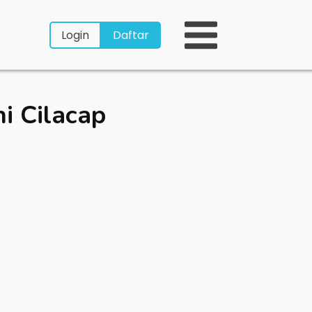
Login
Daftar
i Cilacap