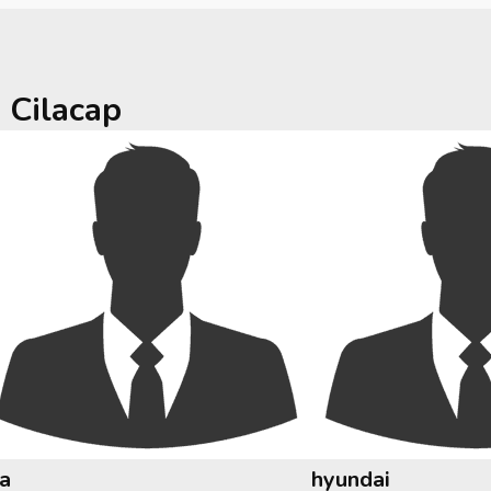
a
Cilacap
ia
hyundai