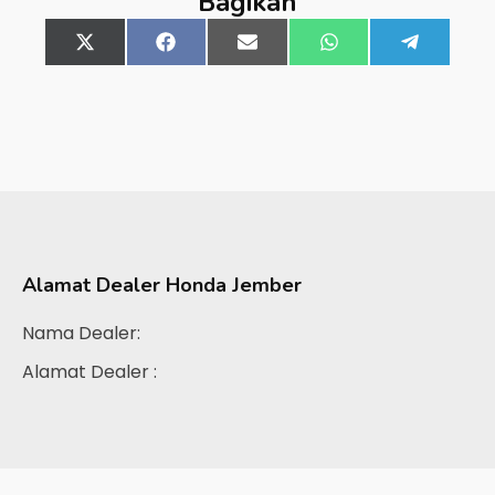
Bagikan
Share
X
Share
Facebook
Share
Email
Share
WhatsApp
Share
Telegra
on
(Twitter)
on
on
on
on
Alamat Dealer
Honda Jember
Nama Dealer:
Alamat Dealer :