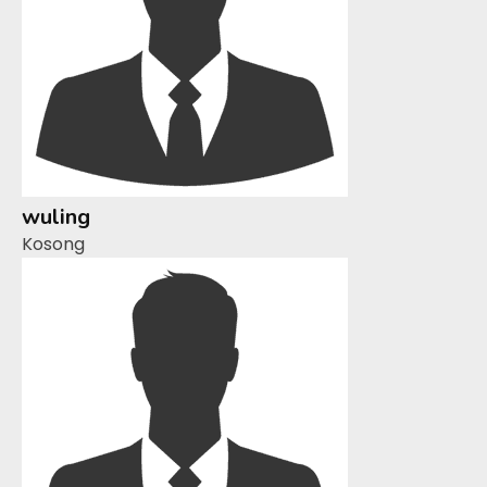
wuling
Kosong