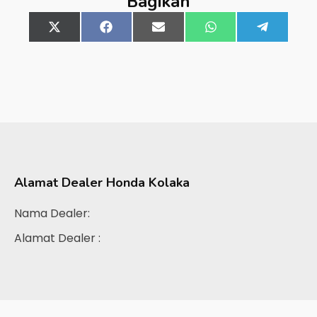
Bagikan
Share
X
Share
Facebook
Share
Email
Share
WhatsApp
Share
Telegra
on
(Twitter)
on
on
on
on
Alamat Dealer
Honda Kolaka
Nama Dealer:
Alamat Dealer :