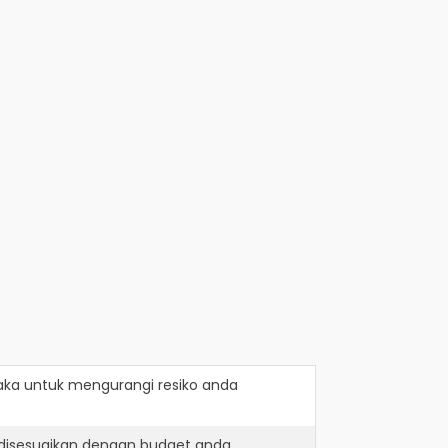
aka
untuk mengurangi resiko anda
 disesuaikan dengan budget anda.