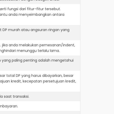
i fungsi dari fitur-fitur tersebut.
embantu anda menyeimbangkan antara
it DP murah atau angsuran ringan yang
i. jika anda melakukan pemesanan/indent,
nghindari menunggu terlalu lama.
n yang paling penting adalah mengetahui
r total DP yang harus dibayarkan, besar
juan kredit, kecepatan persetujuan kredit,
 saat transaksi.
embayaran.