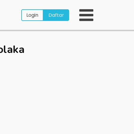
Login
Daftar
olaka