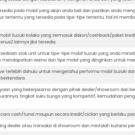
ersedia pada mobil yang akan anda beli dan pastikan anda mengert
ur tertentu yang tersedia pada tipe-tipe tertentu. hal ini m
mobil Suzuki Kolaka yang termasuk diskon/cashback/paket kred
onus2 lainnya jika tersedia.
ediaan stok unit untuk tipe-tipe mobil Suzuki yang anda minat
k mendapatkan warna dan tipe mobil yang diinginkan untuk me
ive terlebih dahulu untuk mengetahui performa mobil Suzuki da
t berkendara.
aan yang bekerjasama dengan pihak dealer/showroom dari besa
surannya, tingkat suku bunga yang kompetitif, kemudahan penga
ara cash/tunai maupun secara kredit/cicilan yang berlaku pada
ning dealer atau transaksi di showroom dan mintalah kuitansi p