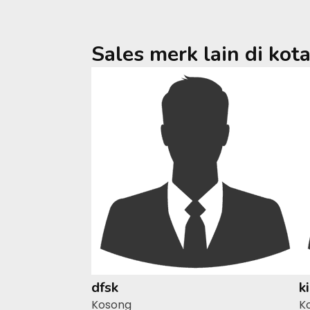
Sales merk lain di kot
dfsk
k
Kosong
K