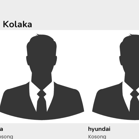
a
Kolaka
ia
hyundai
osong
Kosong