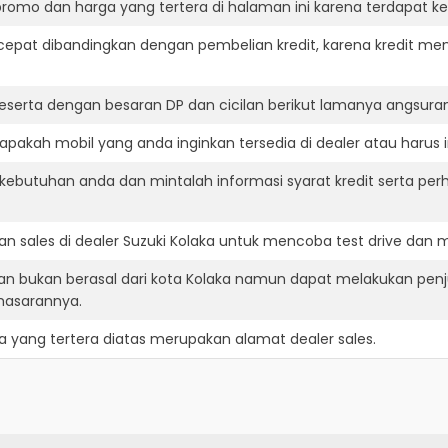
romo dan harga yang tertera di halaman ini karena terdapat 
cepat dibandingkan dengan pembelian kredit, karena kredit mem
eserta dengan besaran DP dan cicilan berikut lamanya angsuran
apakah mobil yang anda inginkan tersedia di dealer atau harus 
ebutuhan anda dan mintalah informasi syarat kredit serta perh
 sales di dealer Suzuki Kolaka untuk mencoba test drive dan
nan bukan berasal dari kota Kolaka namun dapat melakukan pen
masarannya.
a
yang tertera diatas merupakan alamat dealer sales.