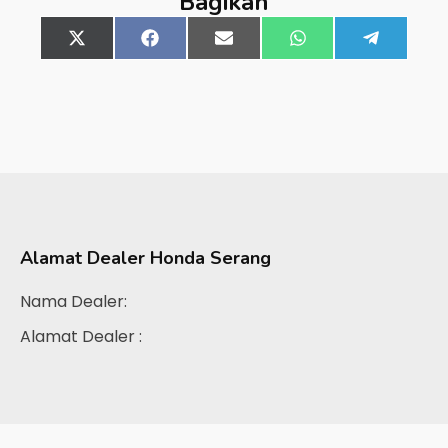
Bagikan
Share
X
Share
Facebook
Share
Email
Share
WhatsApp
Share
Telegra
on
(Twitter)
on
on
on
on
Alamat Dealer
Honda Serang
Nama Dealer:
Alamat Dealer :