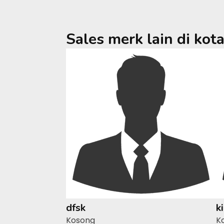
Sales merk lain di kot
dfsk
k
Kosong
K