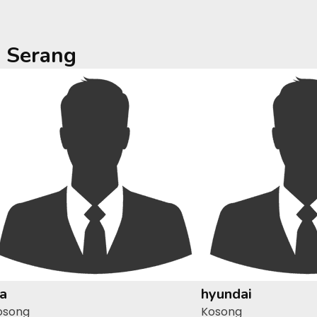
a
Serang
ia
hyundai
osong
Kosong