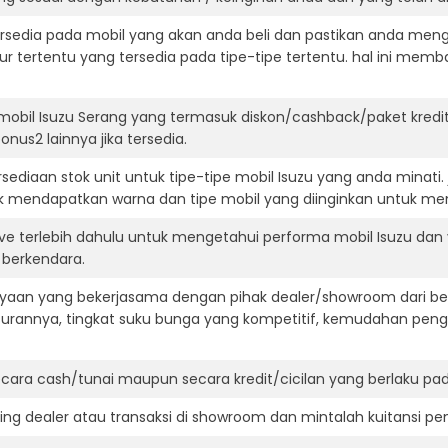
ersedia pada mobil yang akan anda beli dan pastikan anda mengert
ur tertentu yang tersedia pada tipe-tipe tertentu. hal ini m
mobil Isuzu Serang yang termasuk diskon/cashback/paket kredi
onus2 lainnya jika tersedia.
ediaan stok unit untuk tipe-tipe mobil Isuzu yang anda minati
k mendapatkan warna dan tipe mobil yang diinginkan untuk me
ive terlebih dahulu untuk mengetahui performa mobil Isuzu dan
t berkendara.
aan yang bekerjasama dengan pihak dealer/showroom dari besa
surannya, tingkat suku bunga yang kompetitif, kemudahan penga
ara cash/tunai maupun secara kredit/cicilan yang berlaku pada
ning dealer atau transaksi di showroom dan mintalah kuitansi p