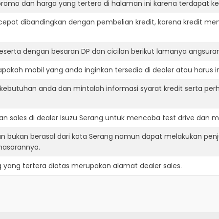
romo dan harga yang tertera di halaman ini karena terdapat 
cepat dibandingkan dengan pembelian kredit, karena kredit mem
eserta dengan besaran DP dan cicilan berikut lamanya angsuran
pakah mobil yang anda inginkan tersedia di dealer atau harus i
ebutuhan anda dan mintalah informasi syarat kredit serta perh
n sales di dealer Isuzu Serang untuk mencoba test drive dan
an bukan berasal dari kota Serang namun dapat melakukan pen
masarannya.
g
yang tertera diatas merupakan alamat dealer sales.