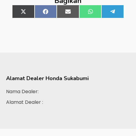
Bagikan
Share
X
Share
Facebook
Share
Email
Share
WhatsApp
Share
Telegra
on
(Twitter)
on
on
on
on
Alamat Dealer
Honda Sukabumi
Nama Dealer:
Alamat Dealer :