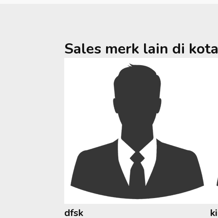
Sales merk lain di kot
dfsk
k