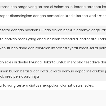
romo dan harga yang tertera di halaman ini karena terdapat 
cepat dibandingkan dengan pembelian kredit, karena kredit mem
eserta dengan besaran DP dan cicilan berikut lamanya angsuran
a apakah mobil yang anda inginkan tersedia di dealer atau haru
ebutuhan anda dan mintalah informasi syarat kredit serta per
n sales di dealer Hyundai Jakarta untuk mencoba test drive 
kinan bukan berasal dari kota Jakarta namun dapat melakukan p
suk area pemasarannya.
arta
yang tertera diatas merupakan alamat dealer sales.