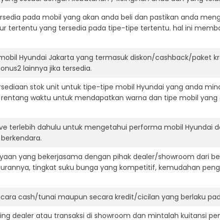
ersedia pada mobil yang akan anda beli dan pastikan anda mengert
ur tertentu yang tersedia pada tipe-tipe tertentu. hal ini m
mobil Hyundai Jakarta yang termasuk diskon/cashback/paket k
onus2 lainnya jika tersedia.
ediaan stok unit untuk tipe-tipe mobil Hyundai yang anda mina
 rentang waktu untuk mendapatkan warna dan tipe mobil yang
ive terlebih dahulu untuk mengetahui performa mobil Hyundai 
t berkendara.
aan yang bekerjasama dengan pihak dealer/showroom dari besa
surannya, tingkat suku bunga yang kompetitif, kemudahan penga
ara cash/tunai maupun secara kredit/cicilan yang berlaku pada
ning dealer atau transaksi di showroom dan mintalah kuitansi p