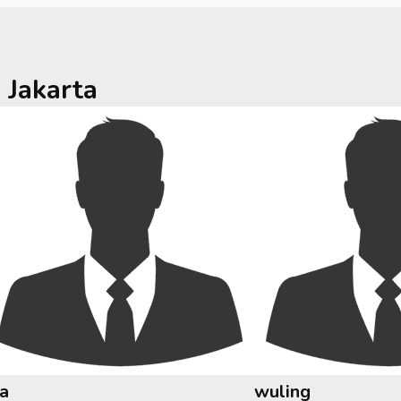
a
Jakarta
ia
wuling