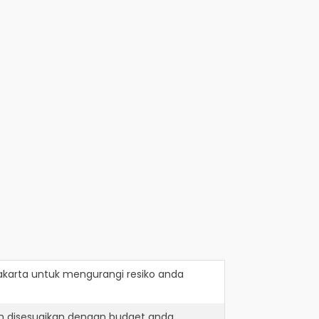
akarta
untuk mengurangi resiko anda
h disesuaikan dengan budget anda.