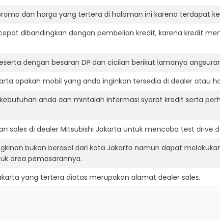
romo dan harga yang tertera di halaman ini karena terdapat 
cepat dibandingkan dengan pembelian kredit, karena kredit mem
eserta dengan besaran DP dan cicilan berikut lamanya angsuran
arta apakah mobil yang anda inginkan tersedia di dealer atau ha
ebutuhan anda dan mintalah informasi syarat kredit serta perh
 sales di dealer Mitsubishi Jakarta untuk mencoba test driv
ngkinan bukan berasal dari kota Jakarta namun dapat melakukan
suk area pemasarannya.
akarta
yang tertera diatas merupakan alamat dealer sales.