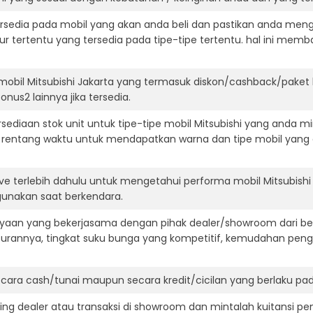
ersedia pada mobil yang akan anda beli dan pastikan anda mengert
ur tertentu yang tersedia pada tipe-tipe tertentu. hal ini m
mobil Mitsubishi Jakarta yang termasuk diskon/cashback/paket
onus2 lainnya jika tersedia.
diaan stok unit untuk tipe-tipe mobil Mitsubishi yang anda mi
 rentang waktu untuk mendapatkan warna dan tipe mobil yang
ve terlebih dahulu untuk mengetahui performa mobil Mitsubishi
igunakan saat berkendara.
aan yang bekerjasama dengan pihak dealer/showroom dari besa
surannya, tingkat suku bunga yang kompetitif, kemudahan penga
ara cash/tunai maupun secara kredit/cicilan yang berlaku pada
ning dealer atau transaksi di showroom dan mintalah kuitansi p