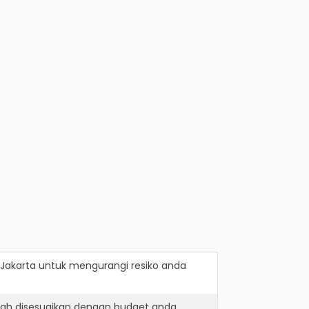
 Jakarta
untuk mengurangi resiko anda
lah disesuaikan dengan budget anda.