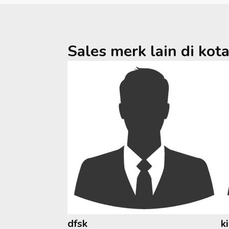
Sales merk lain di kot
dfsk
k