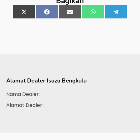
Bagikan
Share
X
Share
Facebook
Share
Email
Share
WhatsApp
Share
Telegra
on
(Twitter)
on
on
on
on
Alamat Dealer
Isuzu Bengkulu
Nama Dealer:
Alamat Dealer :