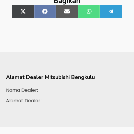
Bagikan
Share
X
Share
Facebook
Share
Email
Share
WhatsApp
Share
Telegra
on
(Twitter)
on
on
on
on
Alamat Dealer
Mitsubishi Bengkulu
Nama Dealer:
Alamat Dealer :