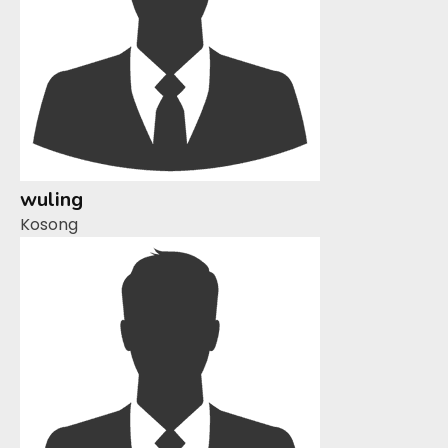
wuling
Kosong