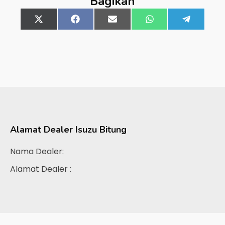
Bagikan
Share
X
Share
Facebook
Share
Email
Share
WhatsApp
Share
Telegra
on
(Twitter)
on
on
on
on
Alamat Dealer
Isuzu Bitung
Nama Dealer:
Alamat Dealer :