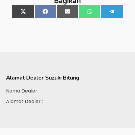
Bagikan
Share
X
Share
Facebook
Share
Email
Share
WhatsApp
Share
Telegra
on
(Twitter)
on
on
on
on
Alamat Dealer
Suzuki Bitung
Nama Dealer:
Alamat Dealer :