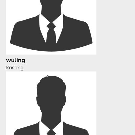
wuling
Kosong