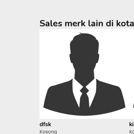
Sales merk lain di kot
dfsk
k
Kosong
K