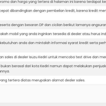
romo dan harga yang tertera di halaman ini karena terdapat 
cepat dibandingkan dengan pembelian kredit, karena kredit mem
eserta dengan besaran DP dan cicilan berikut lamanya angsuran
akah mobil yang anda inginkan tersedia di dealer atau harus in
ebutuhan anda dan mintalah informasi syarat kredit serta perh
 sales di dealer Isuzu Kediri untuk mencoba test drive dan m
n bukan berasal dari kota Kediri namun dapat melakukan penjual
annya.
ang tertera diatas merupakan alamat dealer sales.