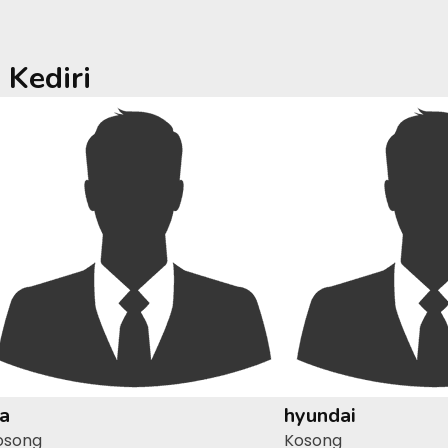
a
Kediri
ia
hyundai
osong
Kosong