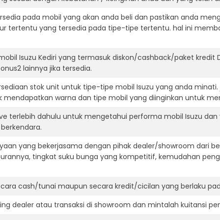
ersedia pada mobil yang akan anda beli dan pastikan anda mengert
ur tertentu yang tersedia pada tipe-tipe tertentu. hal ini m
mobil Isuzu Kediri yang termasuk diskon/cashback/paket kredit
onus2 lainnya jika tersedia.
ediaan stok unit untuk tipe-tipe mobil Isuzu yang anda minati
k mendapatkan warna dan tipe mobil yang diinginkan untuk me
ive terlebih dahulu untuk mengetahui performa mobil Isuzu dan
t berkendara.
aan yang bekerjasama dengan pihak dealer/showroom dari besa
surannya, tingkat suku bunga yang kompetitif, kemudahan penga
ara cash/tunai maupun secara kredit/cicilan yang berlaku pada
ning dealer atau transaksi di showroom dan mintalah kuitansi p