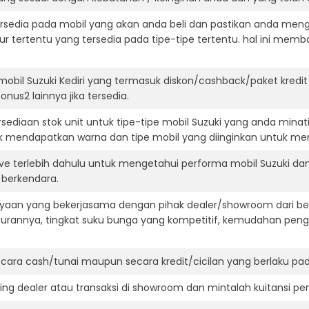
ersedia pada mobil yang akan anda beli dan pastikan anda mengert
ur tertentu yang tersedia pada tipe-tipe tertentu. hal ini m
mobil Suzuki Kediri yang termasuk diskon/cashback/paket kredi
onus2 lainnya jika tersedia.
ediaan stok unit untuk tipe-tipe mobil Suzuki yang anda minat
k mendapatkan warna dan tipe mobil yang diinginkan untuk me
ive terlebih dahulu untuk mengetahui performa mobil Suzuki da
t berkendara.
aan yang bekerjasama dengan pihak dealer/showroom dari besa
surannya, tingkat suku bunga yang kompetitif, kemudahan penga
ara cash/tunai maupun secara kredit/cicilan yang berlaku pada
ning dealer atau transaksi di showroom dan mintalah kuitansi p