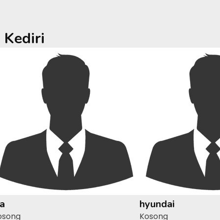
a
Kediri
ia
hyundai
osong
Kosong