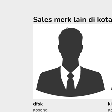
Sales merk lain di kot
dfsk
k
Kosong
K