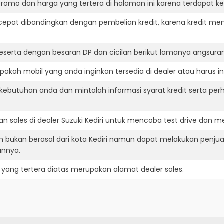
romo dan harga yang tertera di halaman ini karena terdapat 
cepat dibandingkan dengan pembelian kredit, karena kredit mem
eserta dengan besaran DP dan cicilan berikut lamanya angsuran
pakah mobil yang anda inginkan tersedia di dealer atau harus i
ebutuhan anda dan mintalah informasi syarat kredit serta perh
 sales di dealer Suzuki Kediri untuk mencoba test drive dan 
an bukan berasal dari kota Kediri namun dapat melakukan penjua
annya.
yang tertera diatas merupakan alamat dealer sales.