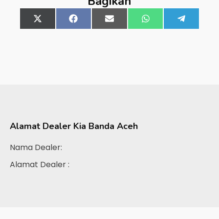
Bagikan
Share
X
Share
Facebook
Share
Email
Share
WhatsApp
Share
Telegra
on
(Twitter)
on
on
on
on
Alamat Dealer
Kia Banda Aceh
Nama Dealer:
Alamat Dealer :