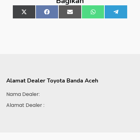
Bagikan
Share
X
Share
Facebook
Share
Email
Share
WhatsApp
Share
Telegra
on
(Twitter)
on
on
on
on
Alamat Dealer
Toyota Banda Aceh
Nama Dealer:
Alamat Dealer :