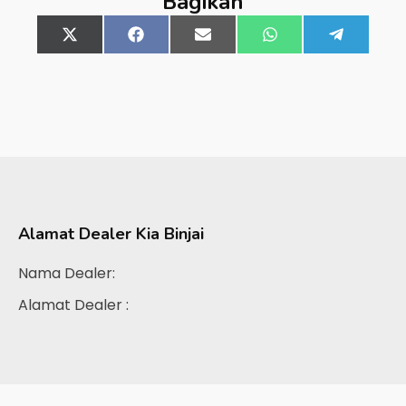
Bagikan
Share
X
Share
Facebook
Share
Email
Share
WhatsApp
Share
Telegra
on
(Twitter)
on
on
on
on
Alamat Dealer
Kia Binjai
Nama Dealer:
Alamat Dealer :