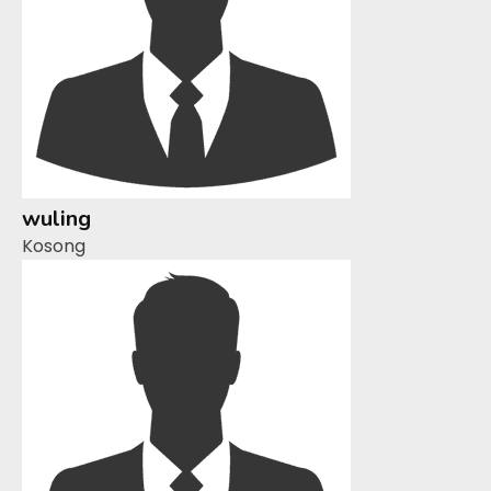
wuling
Kosong