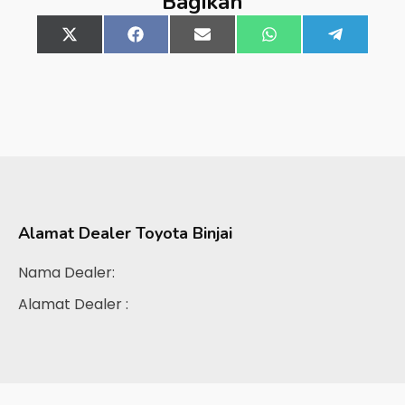
Bagikan
Share
X
Share
Facebook
Share
Email
Share
WhatsApp
Share
Telegra
on
(Twitter)
on
on
on
on
Alamat Dealer
Toyota Binjai
Nama Dealer:
Alamat Dealer :