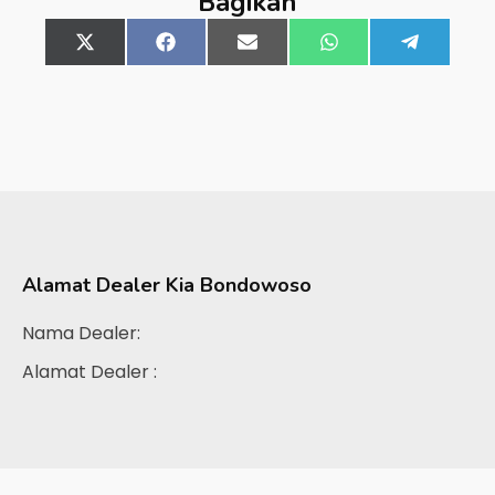
Bagikan
Share
X
Share
Facebook
Share
Email
Share
WhatsApp
Share
Telegra
on
(Twitter)
on
on
on
on
Alamat Dealer
Kia Bondowoso
Nama Dealer:
Alamat Dealer :