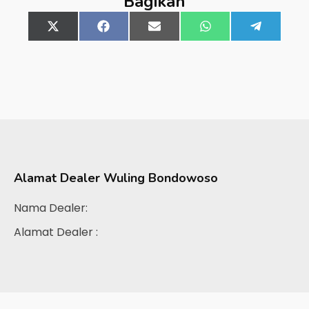
Bagikan
Share
X
Share
Facebook
Share
Email
Share
WhatsApp
Share
Telegra
on
(Twitter)
on
on
on
on
Alamat Dealer
Wuling Bondowoso
Nama Dealer:
Alamat Dealer :