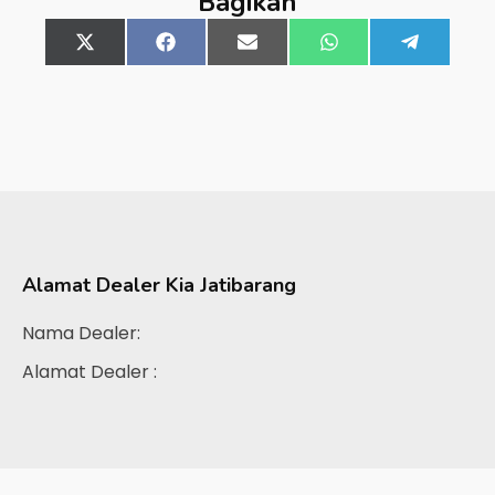
Bagikan
Share
X
Share
Facebook
Share
Email
Share
WhatsApp
Share
Telegra
on
(Twitter)
on
on
on
on
Alamat Dealer
Kia Jatibarang
Nama Dealer:
Alamat Dealer :