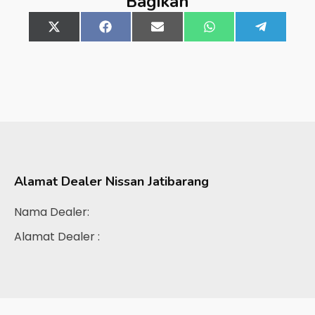
Bagikan
Share
X
Share
Facebook
Share
Email
Share
WhatsApp
Share
Telegra
on
(Twitter)
on
on
on
on
Alamat Dealer
Nissan Jatibarang
Nama Dealer:
Alamat Dealer :