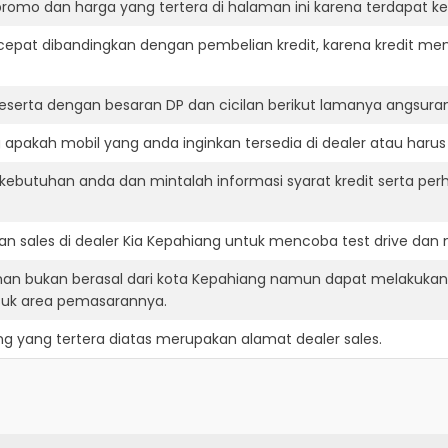
romo dan harga yang tertera di halaman ini karena terdapat 
cepat dibandingkan dengan pembelian kredit, karena kredit mem
eserta dengan besaran DP dan cicilan berikut lamanya angsuran
apakah mobil yang anda inginkan tersedia di dealer atau harus
ebutuhan anda dan mintalah informasi syarat kredit serta perh
n sales di dealer Kia Kepahiang untuk mencoba test drive da
nan bukan berasal dari kota Kepahiang namun dapat melakukan 
suk area pemasarannya.
ng
yang tertera diatas merupakan alamat dealer sales.