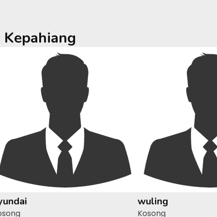
a
Kepahiang
yundai
wuling
osong
Kosong