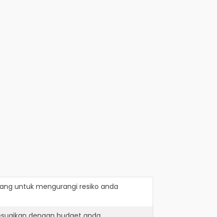
iang
untuk mengurangi resiko anda
sesuaikan dengan budget anda.