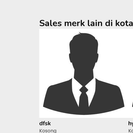
Sales merk lain di kot
dfsk
h
Kosong
K