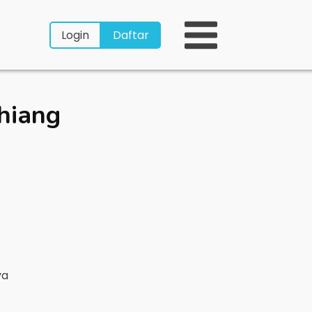
Login
Daftar
hiang
ya