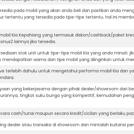
ersedia pada mobil yang akan anda beli dan pastikan anda mengert
ur tertentu yang tersedia pada tipe-tipe tertentu. hal ini m
mobil Kia Kepahiang yang termasuk diskon/cashback/paket kre
onus2 lainnya jika tersedia.
ediaan stok unit untuk tipe-tipe mobil Kia yang anda minati. 
k mendapatkan warna dan tipe mobil yang diinginkan untuk me
ve terlebih dahulu untuk mengetahui performa mobil Kia dan ya
endara.
aan yang bekerjasama dengan pihak dealer/showroom dari besa
surannya, tingkat suku bunga yang kompetitif, kemudahan penga
ara cash/tunai maupun secara kredit/cicilan yang berlaku pada
ning dealer atau transaksi di showroom dan mintalah kuitansi p