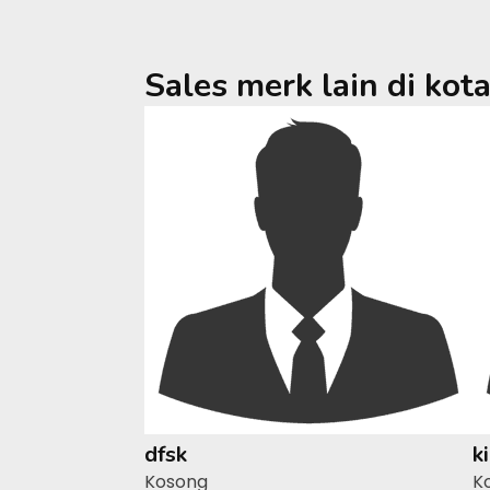
Sales merk lain di kot
dfsk
k
Kosong
K