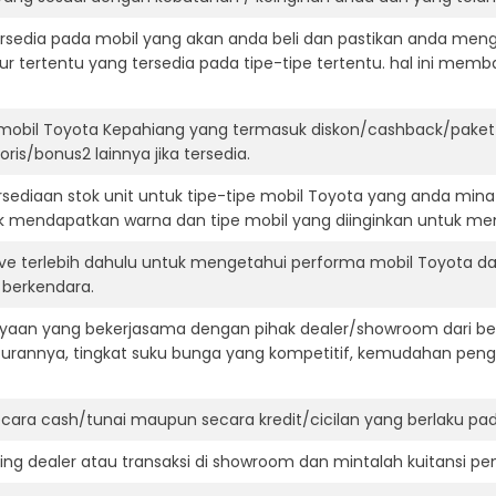
ersedia pada mobil yang akan anda beli dan pastikan anda mengert
ur tertentu yang tersedia pada tipe-tipe tertentu. hal ini m
mobil Toyota Kepahiang yang termasuk diskon/cashback/paket 
ris/bonus2 lainnya jika tersedia.
ediaan stok unit untuk tipe-tipe mobil Toyota yang anda mina
k mendapatkan warna dan tipe mobil yang diinginkan untuk me
ive terlebih dahulu untuk mengetahui performa mobil Toyota d
t berkendara.
aan yang bekerjasama dengan pihak dealer/showroom dari besa
surannya, tingkat suku bunga yang kompetitif, kemudahan penga
ara cash/tunai maupun secara kredit/cicilan yang berlaku pada
ning dealer atau transaksi di showroom dan mintalah kuitansi p