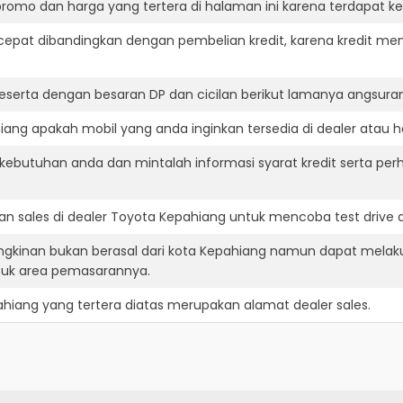
romo dan harga yang tertera di halaman ini karena terdapat 
cepat dibandingkan dengan pembelian kredit, karena kredit mem
eserta dengan besaran DP dan cicilan berikut lamanya angsuran
ng apakah mobil yang anda inginkan tersedia di dealer atau h
ebutuhan anda dan mintalah informasi syarat kredit serta per
n sales di dealer Toyota Kepahiang untuk mencoba test drive
gkinan bukan berasal dari kota Kepahiang namun dapat melaku
suk area pemasarannya.
ahiang
yang tertera diatas merupakan alamat dealer sales.