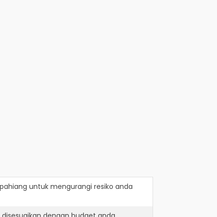
pahiang
untuk mengurangi resiko anda
h disesuaikan dengan budget anda.