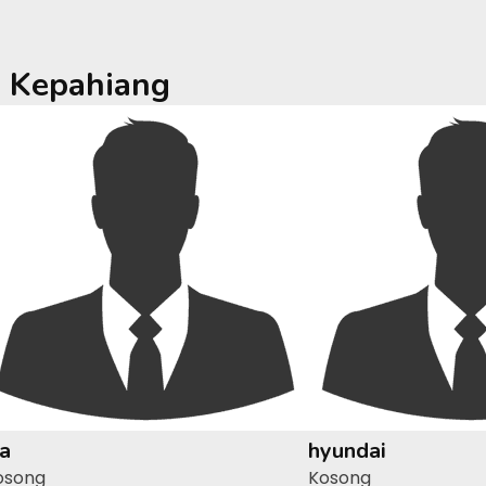
a
Kepahiang
ia
hyundai
osong
Kosong