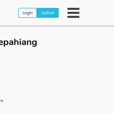
Login
Daftar
epahiang
ya