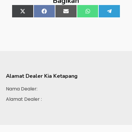
Bagikan
Share
X
Share
Facebook
Share
Email
Share
WhatsApp
Share
Telegra
on
(Twitter)
on
on
on
on
Alamat Dealer
Kia Ketapang
Nama Dealer:
Alamat Dealer :