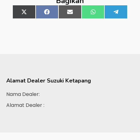
Bagikan
Share
X
Share
Facebook
Share
Email
Share
WhatsApp
Share
Telegra
on
(Twitter)
on
on
on
on
Alamat Dealer
Suzuki Ketapang
Nama Dealer:
Alamat Dealer :