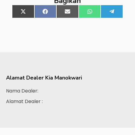
Bagikan
Share
X
Share
Facebook
Share
Email
Share
WhatsApp
Share
Telegra
on
(Twitter)
on
on
on
on
Alamat Dealer
Kia Manokwari
Nama Dealer:
Alamat Dealer :