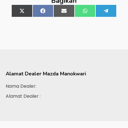
Bagikan
Share
X
Share
Facebook
Share
Email
Share
WhatsApp
Share
Telegra
on
(Twitter)
on
on
on
on
Alamat Dealer
Mazda Manokwari
Nama Dealer:
Alamat Dealer :