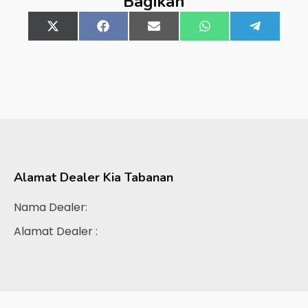
Bagikan
Share
X
Share
Facebook
Share
Email
Share
WhatsApp
Share
Telegra
on
(Twitter)
on
on
on
on
Alamat Dealer
Kia Tabanan
Nama Dealer:
Alamat Dealer :