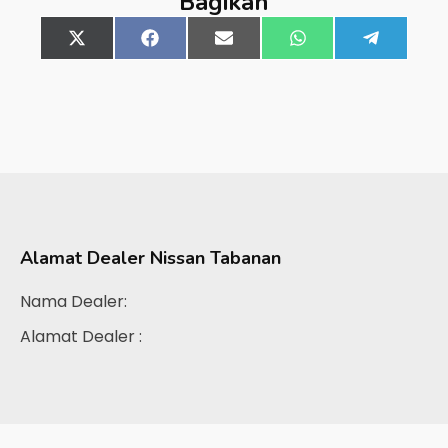
Bagikan
Share
X
Share
Facebook
Share
Email
Share
WhatsApp
Share
Telegra
on
(Twitter)
on
on
on
on
Alamat Dealer
Nissan Tabanan
Nama Dealer:
Alamat Dealer :