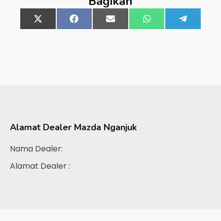
Bagikan
Share
X
Share
Facebook
Share
Email
Share
WhatsApp
Share
Telegra
on
(Twitter)
on
on
on
on
Alamat Dealer
Mazda Nganjuk
Nama Dealer:
Alamat Dealer :