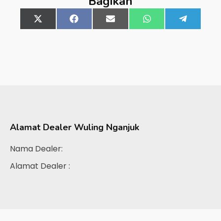
Bagikan
Share
X
Share
Facebook
Share
Email
Share
WhatsApp
Share
Telegra
on
(Twitter)
on
on
on
on
Alamat Dealer
Wuling Nganjuk
Nama Dealer:
Alamat Dealer :