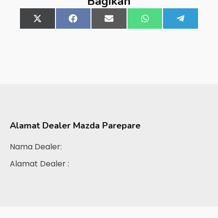
Bagikan
Share
X
Share
Facebook
Share
Email
Share
WhatsApp
Share
Telegra
on
(Twitter)
on
on
on
on
Alamat Dealer
Mazda Parepare
Nama Dealer:
Alamat Dealer :