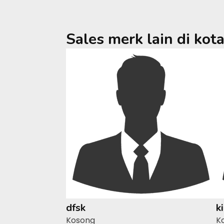
Sales merk lain di kot
dfsk
k
Kosong
K