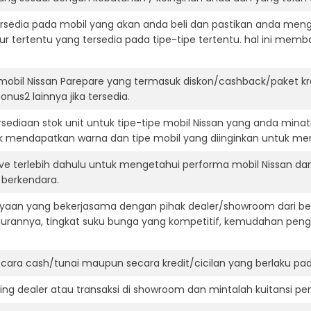
ersedia pada mobil yang akan anda beli dan pastikan anda mengert
ur tertentu yang tersedia pada tipe-tipe tertentu. hal ini m
mobil Nissan Parepare yang termasuk diskon/cashback/paket kr
onus2 lainnya jika tersedia.
ediaan stok unit untuk tipe-tipe mobil Nissan yang anda minat
k mendapatkan warna dan tipe mobil yang diinginkan untuk me
ive terlebih dahulu untuk mengetahui performa mobil Nissan d
t berkendara.
aan yang bekerjasama dengan pihak dealer/showroom dari besa
surannya, tingkat suku bunga yang kompetitif, kemudahan penga
ara cash/tunai maupun secara kredit/cicilan yang berlaku pada
ning dealer atau transaksi di showroom dan mintalah kuitansi p