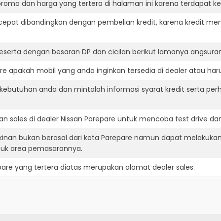
romo dan harga yang tertera di halaman ini karena terdapat 
cepat dibandingkan dengan pembelian kredit, karena kredit mem
eserta dengan besaran DP dan cicilan berikut lamanya angsuran
e apakah mobil yang anda inginkan tersedia di dealer atau haru
ebutuhan anda dan mintalah informasi syarat kredit serta perh
n sales di dealer Nissan Parepare untuk mencoba test drive 
kinan bukan berasal dari kota Parepare namun dapat melakukan
suk area pemasarannya.
pare
yang tertera diatas merupakan alamat dealer sales.