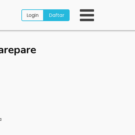
Login
Daftar
arepare
ya