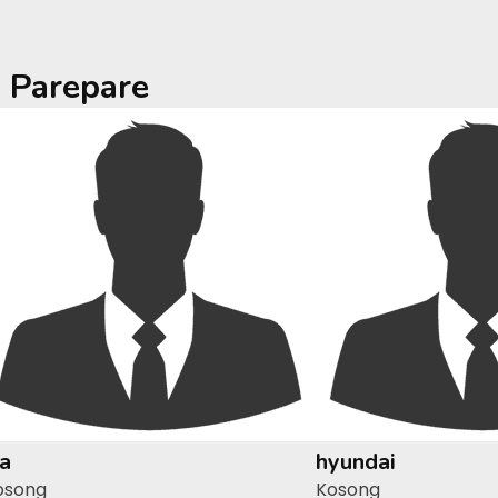
a
Parepare
ia
hyundai
osong
Kosong