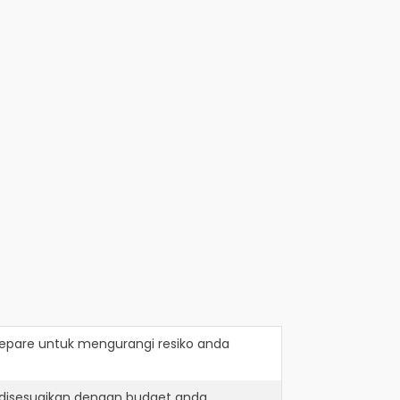
repare
untuk mengurangi resiko anda
 disesuaikan dengan budget anda.