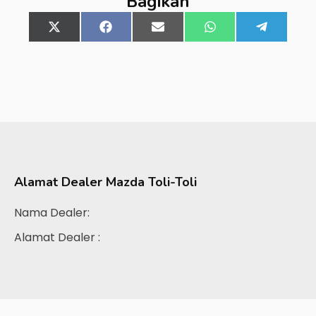
Bagikan
Share
X
Share
Facebook
Share
Email
Share
WhatsApp
Share
Telegra
on
(Twitter)
on
on
on
on
Alamat Dealer
Mazda Toli-Toli
Nama Dealer:
Alamat Dealer :