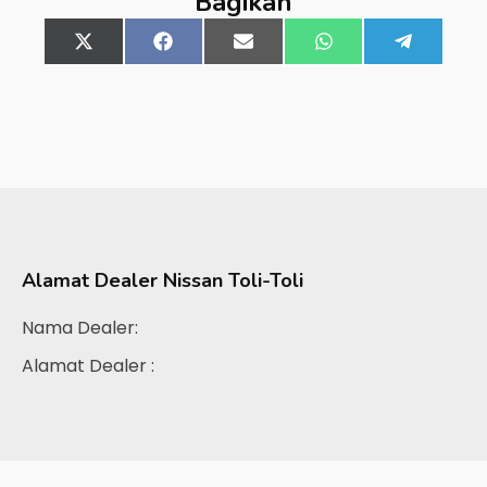
Bagikan
Share
X
Share
Facebook
Share
Email
Share
WhatsApp
Share
Telegra
on
(Twitter)
on
on
on
on
Alamat Dealer
Nissan Toli-Toli
Nama Dealer:
Alamat Dealer :