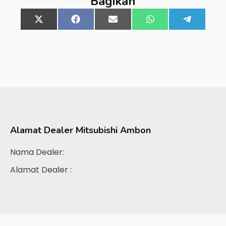
Bagikan
Share
X
Share
Facebook
Share
Email
Share
WhatsApp
Share
Telegra
on
(Twitter)
on
on
on
on
Alamat Dealer
Mitsubishi Ambon
Nama Dealer:
Alamat Dealer :