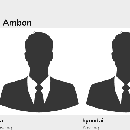
a
Ambon
ia
hyundai
osong
Kosong