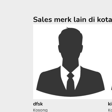
Sales merk lain di kot
dfsk
k
Kosong
K