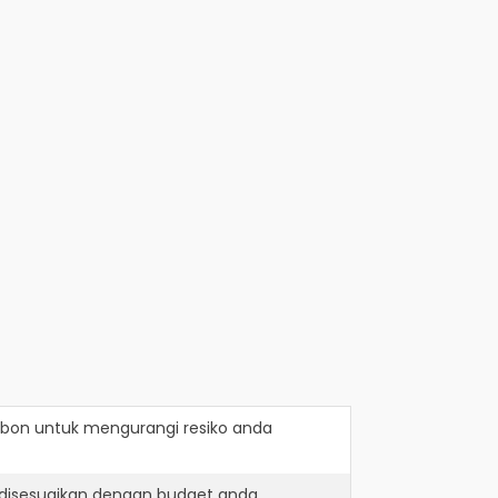
mbon
untuk mengurangi resiko anda
 disesuaikan dengan budget anda.