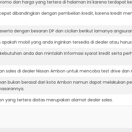
romo dan harga yang tertera di halaman ini karena terdapat 
cepat dibandingkan dengan pembelian kredit, karena kredit mem
eserta dengan besaran DP dan cicilan berikut lamanya angsuran
pakah mobil yang anda inginkan tersedia di dealer atau harus
ebutuhan anda dan mintalah informasi syarat kredit serta perh
n sales di dealer Nissan Ambon untuk mencoba test drive da
nan bukan berasal dari kota Ambon namun dapat melakukan pe
masarannya.
on
yang tertera diatas merupakan alamat dealer sales.