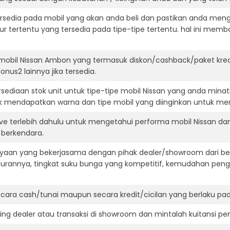
ersedia pada mobil yang akan anda beli dan pastikan anda mengert
ur tertentu yang tersedia pada tipe-tipe tertentu. hal ini m
 mobil Nissan Ambon yang termasuk diskon/cashback/paket kred
onus2 lainnya jika tersedia.
ediaan stok unit untuk tipe-tipe mobil Nissan yang anda minat
k mendapatkan warna dan tipe mobil yang diinginkan untuk me
ive terlebih dahulu untuk mengetahui performa mobil Nissan d
t berkendara.
aan yang bekerjasama dengan pihak dealer/showroom dari besa
surannya, tingkat suku bunga yang kompetitif, kemudahan penga
ara cash/tunai maupun secara kredit/cicilan yang berlaku pada
ning dealer atau transaksi di showroom dan mintalah kuitansi p