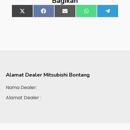
Bagikan
Share
X
Share
Facebook
Share
Email
Share
WhatsApp
Share
Telegra
on
(Twitter)
on
on
on
on
Alamat Dealer
Mitsubishi Bontang
Nama Dealer:
Alamat Dealer :