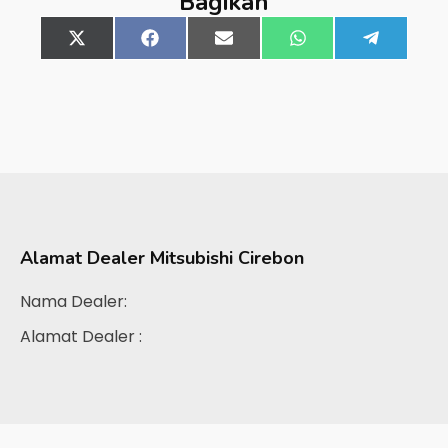
Bagikan
Share
X
Share
Facebook
Share
Email
Share
WhatsApp
Share
Telegra
on
(Twitter)
on
on
on
on
Alamat Dealer
Mitsubishi Cirebon
Nama Dealer:
Alamat Dealer :