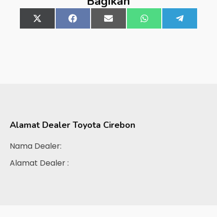
Bagikan
Share
X
Share
Facebook
Share
Email
Share
WhatsApp
Share
Telegra
on
(Twitter)
on
on
on
on
Alamat Dealer
Toyota Cirebon
Nama Dealer:
Alamat Dealer :