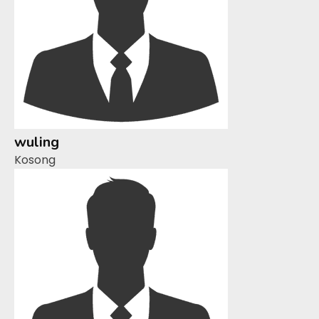
wuling
Kosong