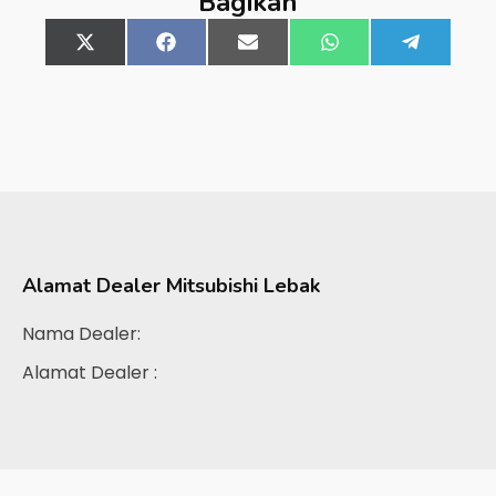
Bagikan
Share
X
Share
Facebook
Share
Email
Share
WhatsApp
Share
Telegra
on
(Twitter)
on
on
on
on
Alamat Dealer
Mitsubishi Lebak
Nama Dealer:
Alamat Dealer :