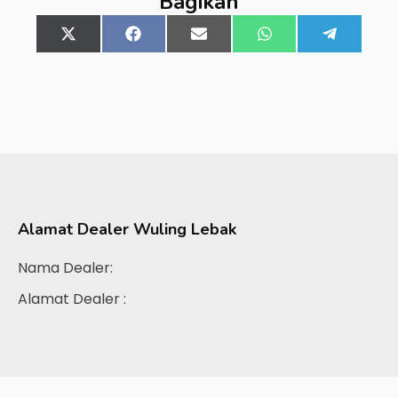
Bagikan
Share
X
Share
Facebook
Share
Email
Share
WhatsApp
Share
Telegra
on
(Twitter)
on
on
on
on
Alamat Dealer
Wuling Lebak
Nama Dealer:
Alamat Dealer :