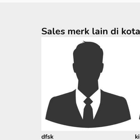
Sales merk lain di kot
dfsk
k