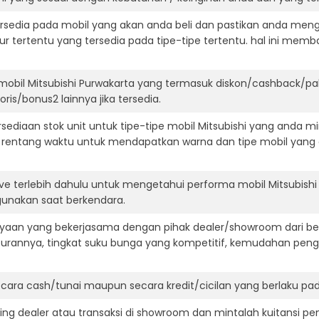
ersedia pada mobil yang akan anda beli dan pastikan anda mengert
ur tertentu yang tersedia pada tipe-tipe tertentu. hal ini m
mobil Mitsubishi Purwakarta yang termasuk diskon/cashback/pa
ris/bonus2 lainnya jika tersedia.
diaan stok unit untuk tipe-tipe mobil Mitsubishi yang anda mi
 rentang waktu untuk mendapatkan warna dan tipe mobil yang
ve terlebih dahulu untuk mengetahui performa mobil Mitsubishi
igunakan saat berkendara.
aan yang bekerjasama dengan pihak dealer/showroom dari besa
surannya, tingkat suku bunga yang kompetitif, kemudahan penga
ara cash/tunai maupun secara kredit/cicilan yang berlaku pada
ning dealer atau transaksi di showroom dan mintalah kuitansi p