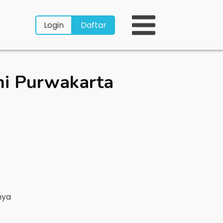
Login
Daftar
hi Purwakarta
nya