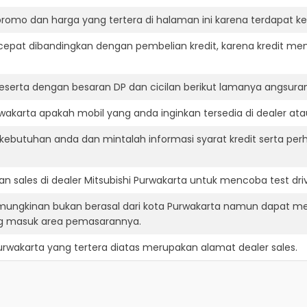
romo dan harga yang tertera di halaman ini karena terdapat 
cepat dibandingkan dengan pembelian kredit, karena kredit mem
eserta dengan besaran DP dan cicilan berikut lamanya angsuran
wakarta apakah mobil yang anda inginkan tersedia di dealer ata
ebutuhan anda dan mintalah informasi syarat kredit serta perh
 sales di dealer Mitsubishi Purwakarta untuk mencoba test d
kemungkinan bukan berasal dari kota Purwakarta namun dapat me
ng masuk area pemasarannya.
Purwakarta
yang tertera diatas merupakan alamat dealer sales.