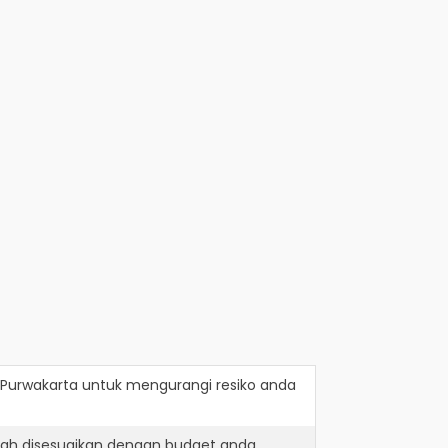
 Purwakarta
untuk mengurangi resiko anda
lah disesuaikan dengan budget anda.