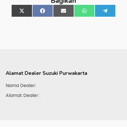
Bagikan
Share
X
Share
Facebook
Share
Email
Share
WhatsApp
Share
Telegra
on
(Twitter)
on
on
on
on
Alamat Dealer
Suzuki Purwakarta
Nama Dealer:
Alamat Dealer :