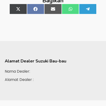
Bagikan
Share
X
Share
Facebook
Share
Email
Share
WhatsApp
Share
Telegra
on
(Twitter)
on
on
on
on
Alamat Dealer
Suzuki Bau-bau
Nama Dealer:
Alamat Dealer :