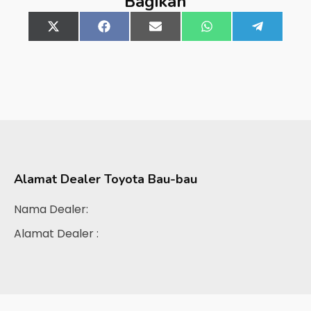
Bagikan
Share
X
Share
Facebook
Share
Email
Share
WhatsApp
Share
Telegra
on
(Twitter)
on
on
on
on
Alamat Dealer
Toyota Bau-bau
Nama Dealer:
Alamat Dealer :