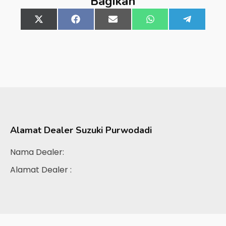
Bagikan
Share
X
Share
Facebook
Share
Email
Share
WhatsApp
Share
Telegra
on
(Twitter)
on
on
on
on
Alamat Dealer
Suzuki Purwodadi
Nama Dealer:
Alamat Dealer :