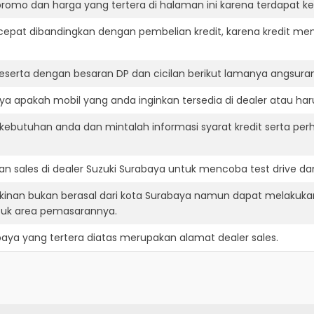
romo dan harga yang tertera di halaman ini karena terdapat 
cepat dibandingkan dengan pembelian kredit, karena kredit mem
eserta dengan besaran DP dan cicilan berikut lamanya angsuran
a apakah mobil yang anda inginkan tersedia di dealer atau har
ebutuhan anda dan mintalah informasi syarat kredit serta perh
n sales di dealer Suzuki Surabaya untuk mencoba test drive 
kinan bukan berasal dari kota Surabaya namun dapat melakukan
suk area pemasarannya.
baya
yang tertera diatas merupakan alamat dealer sales.