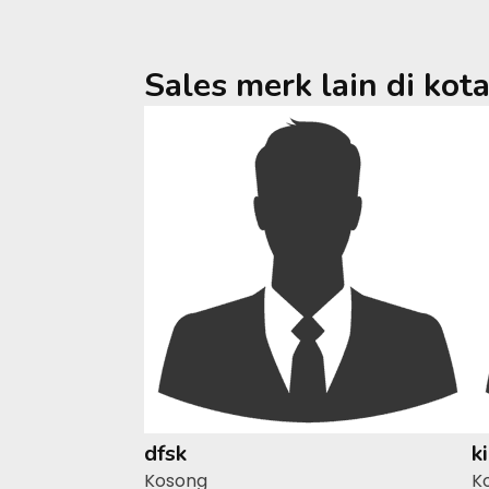
Sales merk lain di kot
dfsk
k
Kosong
K