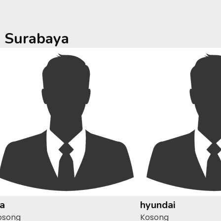
a
Surabaya
ia
hyundai
osong
Kosong