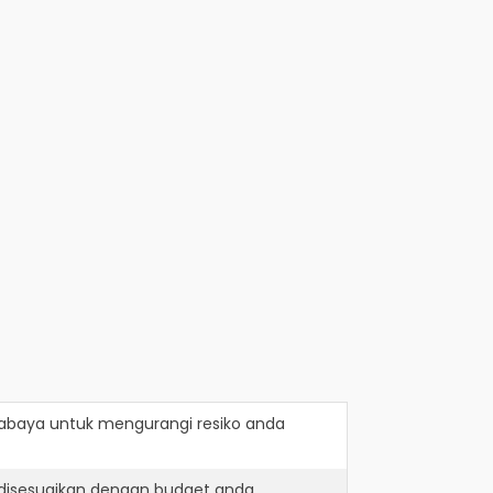
rabaya
untuk mengurangi resiko anda
 disesuaikan dengan budget anda.