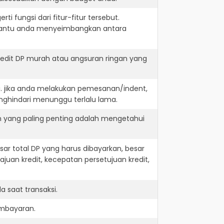
i fungsi dari fitur-fitur tersebut.
embantu anda menyeimbangkan antara
redit DP murah atau angsuran ringan yang
i. jika anda melakukan pemesanan/indent,
nghindari menunggu terlalu lama.
n yang paling penting adalah mengetahui
r total DP yang harus dibayarkan, besar
juan kredit, kecepatan persetujuan kredit,
 saat transaksi.
embayaran.