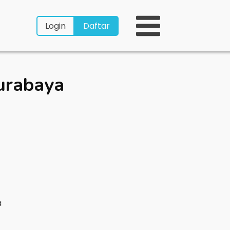
Login
Daftar
urabaya
a