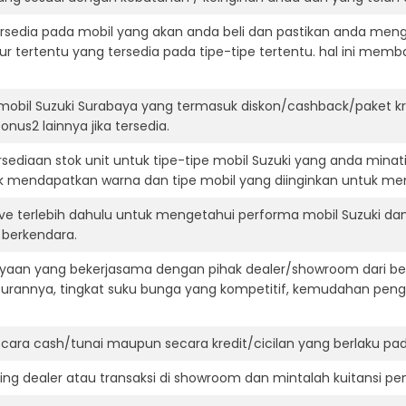
ersedia pada mobil yang akan anda beli dan pastikan anda mengert
ur tertentu yang tersedia pada tipe-tipe tertentu. hal ini m
mobil Suzuki Surabaya yang termasuk diskon/cashback/paket k
onus2 lainnya jika tersedia.
ediaan stok unit untuk tipe-tipe mobil Suzuki yang anda minat
k mendapatkan warna dan tipe mobil yang diinginkan untuk me
ive terlebih dahulu untuk mengetahui performa mobil Suzuki da
t berkendara.
aan yang bekerjasama dengan pihak dealer/showroom dari besa
surannya, tingkat suku bunga yang kompetitif, kemudahan penga
ara cash/tunai maupun secara kredit/cicilan yang berlaku pada
ning dealer atau transaksi di showroom dan mintalah kuitansi p